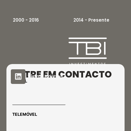
2000 - 2016
2014 - Presente
Notícia na PR Newsw
ire, 2016.
ENTRE EM CONTACTO
Tiago Borges
E-MAIL
TELEMÓVEL